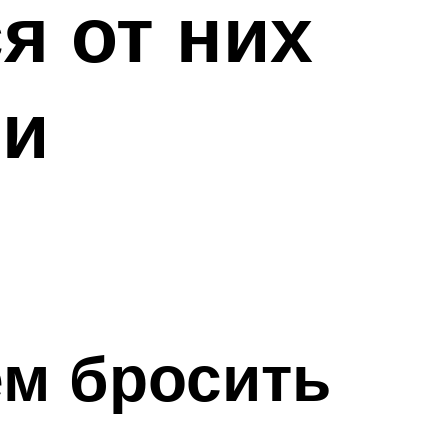
я от них
ии
ем бросить