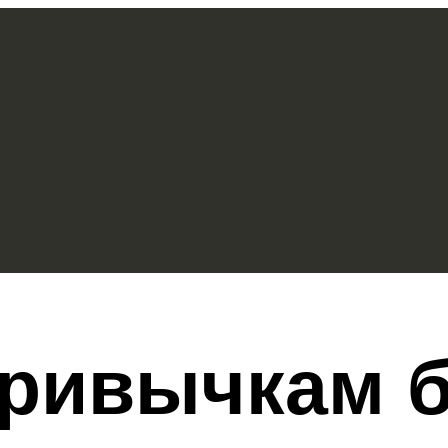
ривычкам б