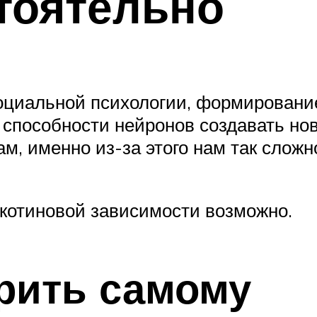
тоятельно
оциальной психологии, формирование
и способности нейронов создавать н
ам, именно из-за этого нам так слож
икотиновой зависимости возможно.
урить самому