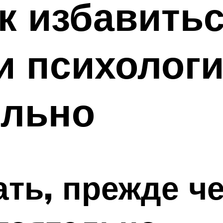
ак избавитьс
и психолог
ельно
ать, прежде ч