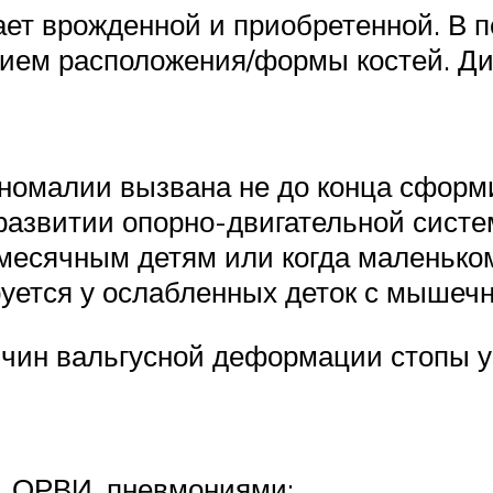
ет врожденной и приобретенной. В 
ием расположения/формы костей. Ди
аномалии вызвана не до конца сфор
 развитии опорно-двигательной сист
есячным детям или когда маленькому
уется у ослабленных деток с мышечн
чин вальгусной деформации стопы у
, ОРВИ, пневмониями;