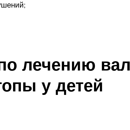
ушений;
по лечению ва
опы у детей