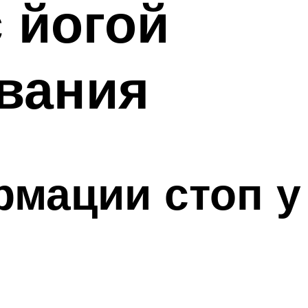
 йогой
вания
мации стоп у