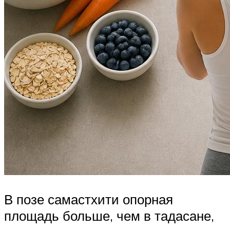
В позе самастхити опорная
площадь больше, чем в тадасане,