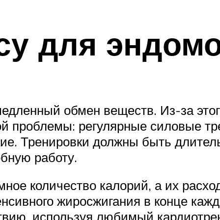
ссу для эндом
дленный обмен веществ. Из-за этог
й проблемы: регулярные силовые тре
ие. Тренировки должны быть длитель
обную работу.
мное количество калорий, а их расхо
енсивного жиросжигания в конце кажд
твию, используя любимый кардиотрен