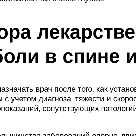
ора лекарств
боли в спине 
азначать врач после того, как устан
с учетом диагноза, тяжести и скоро
опоказаний, сопутствующих патолог
ольшинства заболеваний опорно-двиг