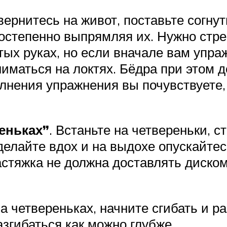
вернитесь на живот, поставьте согну
постепенно выпрямляя их. Нужно стре
ых руках, но если вначале вам упр
маться на локтях. Бёдра при этом д
нения упражнения вы почувствуете, 
еньках”
. Встаньте на четвереньки, 
Сделайте вдох и на выдохе опускайтес
астяжка не должна доставлять диском
на четвереньках, начните сгибать и р
азгибаться как можно глубже.