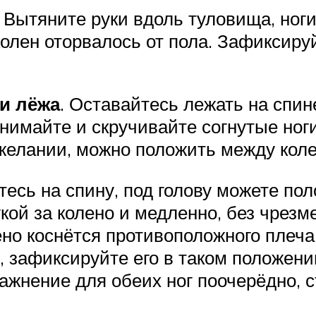
. Вытяните руки вдоль туловища, ног
 колен оторвалось от пола. Зафиксиру
и лёжа
. Оставайтесь лежать на спине
нимайте и скручивайте согнутые ног
и желании, можно положить между ко
тесь на спину, под голову можете по
укой за колено и медленно, без чрезм
ено коснётся противоположного плеч
 зафиксируйте его в таком положении
ажнение для обеих ног поочерёдно, 