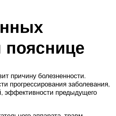
енных
и пояснице
овит причину болезненности.
сти прогрессирования заболевания,
ий, эффективности предыдущего
ательного аппарата, травм