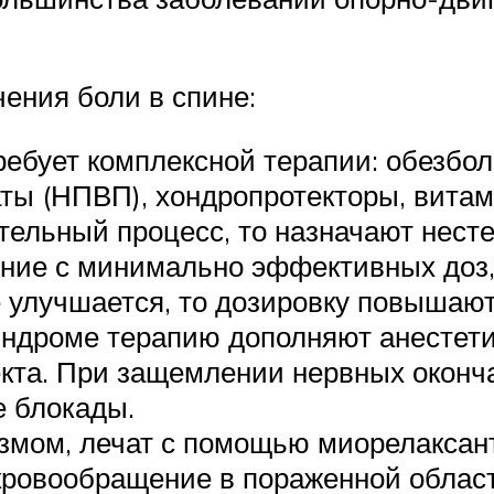
ения боли в спине:
ребует комплексной терапии: обезбо
ты (НПВП), хондропротекторы, вита
ительный процесс, то назначают нес
ение с минимально эффективных доз
е улучшается, то дозировку повышают
индроме терапию дополняют анестети
кта. При защемлении нервных оконч
 блокады.
мом, лечат с помощью миорелаксант
ровообращение в пораженной област