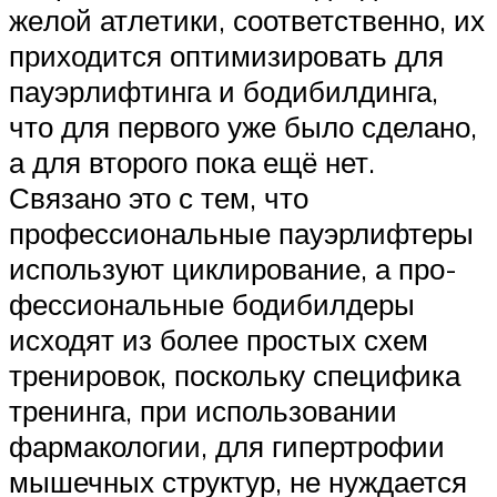
же­лой ат­ле­ти­ки, соответственно, их
приходится оптимизировать для
пауэр­лиф­тин­га и бо­ди­бил­дин­га,
что для первого уже было сделано,
а для второго пока ещё нет.
Связано это с тем, что
профессиональные пауэрлифтеры
используют циклирование, а про­
фес­си­о­наль­ные бодибилдеры
исходят из более простых схем
тренировок, поскольку спе­ци­фи­ка
тре­нин­га, при использовании
фармакологии, для гипертрофии
мышечных струк­тур, не нуж­да­ет­ся