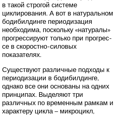
в такой строгой системе
циклирования. А вот в натуральном
бо­ди­бил­дин­ге пе­ри­о­ди­за­ция
необходима, поскольку «натуралы»
прогрессируют только при прог­рес­
се в ско­рост­но-си­ло­вых
показателях.
Существуют различные подходы к
периодизации в бодибилдинге,
однако все они основаны на одних
принципах. Выделяют три
различных по временным рамкам и
характеру цикла – микроцикл,