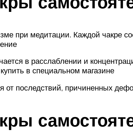
акры самостоят
ме при медитации. Каждой чакре соо
жение
чается в расслаблении и концентрац
 купить в специальном магазине
ся от последствий, причиненных деф
акры самостоят