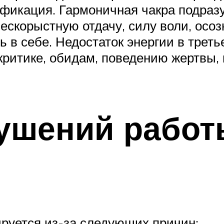
тификация. Гармоничная чакра подраз
бескорыстную отдачу, силу воли, ос
 в себе. Недостаток энергии в треть
 критике, обидам, поведению жертвы,
ушений работ
ируется из-за следующих причин: