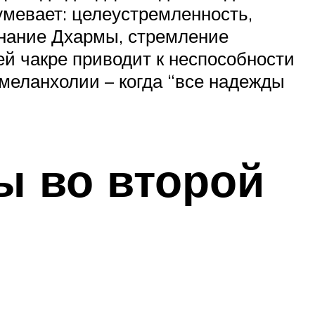
умевает: целеустремленность,
ознание Дхармы, стремление
ей чакре приводит к неспособности
 меланхолии – когда “все надежды
ы во второй