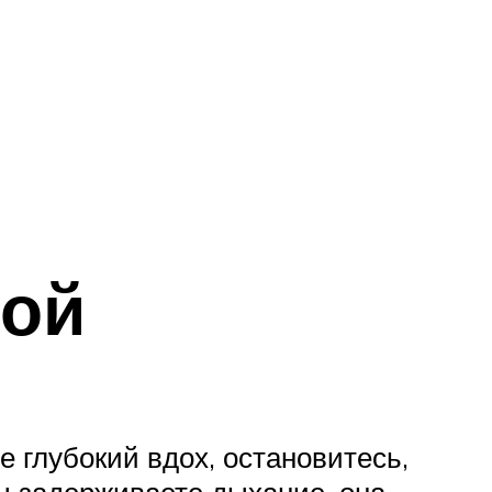
я
лой
е глубокий вдох, остановитесь,
вы задерживаете дыхание, она