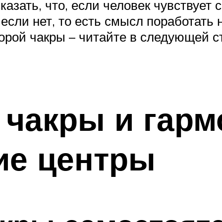
зать, что, если человек чувствует с
 если нет, то есть смысл поработать н
орой чакры – читайте в следующей ст
 чакры и гар
ие центры