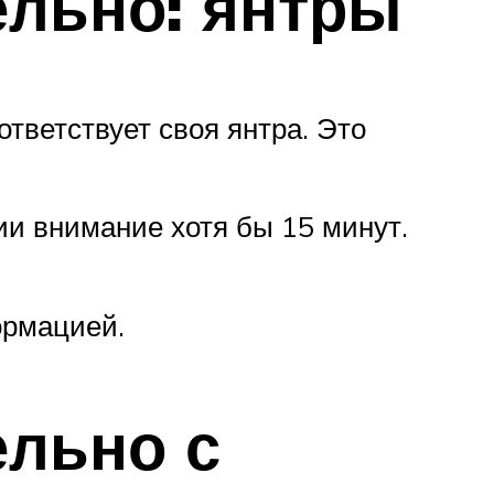
ельно: янтры
тветствует своя янтра. Это
ии внимание хотя бы 15 минут.
ормацией.
ельно с