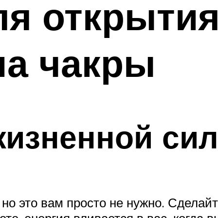
ля открыти
на чакры
жизненной си
но это вам просто не нужно. Сделайт
те, энергия вливается в вас, когда 