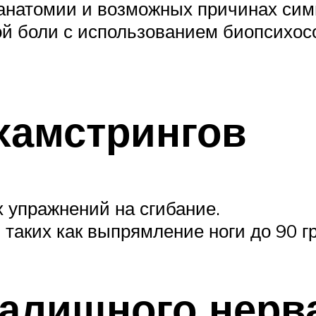
 анатомии и возможных причинах сим
й боли с использованием биопсихос
хамстрингов
х упражнений на сгибание.
 таких как выпрямление ноги до 90 г
алищного нерв