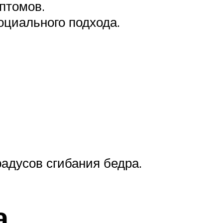
птомов.
оциального подхода.
радусов сгибания бедра.
а