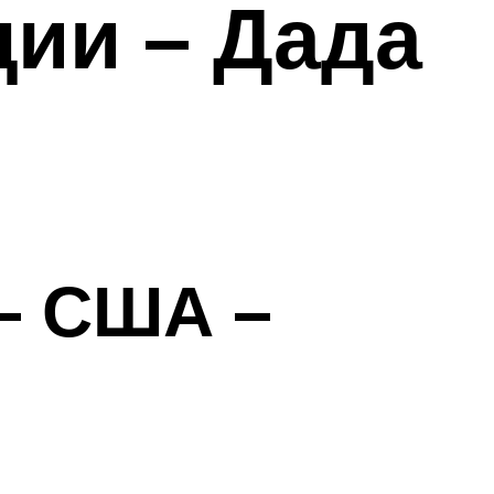
ции – Дада
– США –