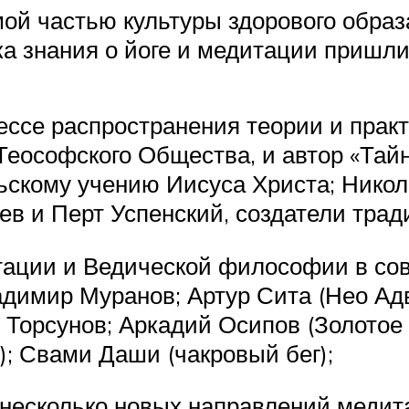
ой частью культуры здорового обра
ка знания о йоге и медитации пришли
ссе распространения теории и практи
Теософского Общества, и автор «Тайн
скому учению Иисуса Христа; Никол
ев и Перт Успенский, создатели трад
итации и Ведической философии в со
димир Муранов; Артур Сита (Нео Адв
г Торсунов; Аркадий Осипов (Золото
); Свами Даши (чакровый бег);
несколько новых направлений медита