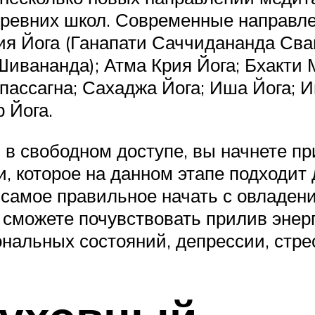
ревних школ. Современные направле
рия Йога (Ганапати Саччидананда Св
ивананда); Атма Крия Йога; Бхакти 
пассагна; Сахаджа Йога; Иша Йога; И
 Йога.
в свободном доступе, вы начнете пр
и, которое на данном этапе подходит
, самое правильное начать с овладе
 сможете почувствовать прилив энерг
ональных состояний, депрессии, стр