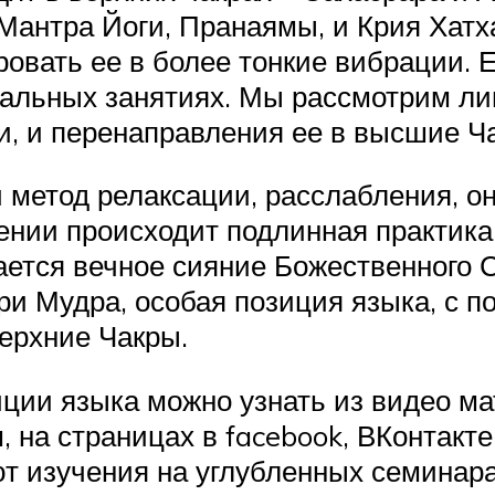
Мантра Йоги, Пранаямы, и Крия Хатха
овать ее в более тонкие вибрации. Е
уальных занятиях. Мы рассмотрим л
, и перенаправления ее в высшие Ч
метод релаксации, расслабления, он
ении происходит подлинная практика
тается вечное сияние Божественного
ри Мудра, особая позиция языка, с 
верхние Чакры.
иции языка можно узнать из видео м
м, на страницах в facebook, ВКонтакт
ют изучения на углубленных семинар