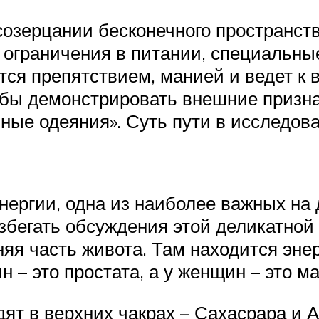
 созерцании бесконечного пространст
 ограничения в питании, специальны
ится препятствием, манией и ведет к
тобы демонстрировать внешние призна
вные одеяния». Суть пути в исследов
ергии, одна из наиболее важных на 
збегать обсуждения этой деликатной
няя часть живота. Там находится энер
 – это простата, а у женщин – это ма
 в верхних чакрах – Сахасрара и Ад