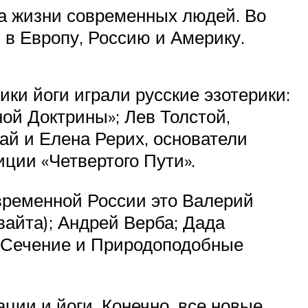
за жизни современных людей. Во
 в Европу, Россию и Америку.
ки йоги играли русские эзотерики:
ой Доктрины»; Лев Толстой,
ай и Елена Рерих, основатели
иции «Четвертого Пути».
временной России это Валерий
айта); Андрей Верба; Дада
е Сечение и Природоподобные
ции и йоги. Конечно, все новые