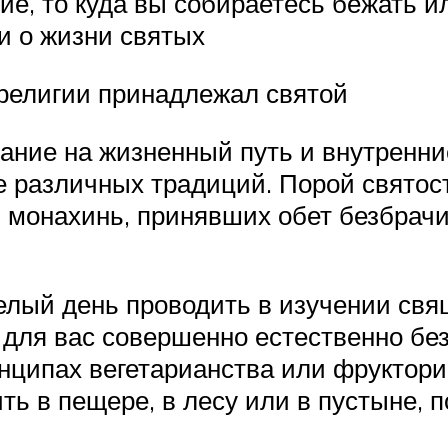
е, то куда вы собираетесь бежать ил
и о жизни святых
 религии принадлежал святой
ание на жизненный путь и внутренн
е различных традиций. Порой святос
и монахинь, принявших обет безбрач
лый день проводить в изучении свящ
 для вас совершенно естественно без
нципах вегетарианства или фруктори
ть в пещере, в лесу или в пустыне, п