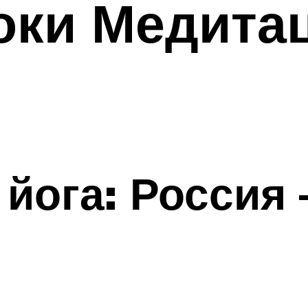
оки Медита
йога: Россия 