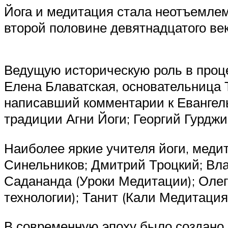
Йога и медитация стала неотъемлем
второй половине девятнадцатого ве
Ведущую историческую роль в проце
Елена Блаватская, основательница 
написавший комментарии к Евангель
традиции Агни Йоги; Георгий Гурджи
Наиболее яркие учителя йоги, мед
Синельников; Дмитрий Троцкий; Вла
Садананда (Уроки Медитации); Оле
технологии); Танит (Кали Медитация
В современную эпоху было создано 