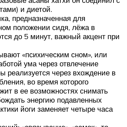
ами) и диетой.
ика, предназначенная для
ном положении сидя, лёжа в
тся до 5 минут, важный акцент при
зывают «психическим сном», или
аботой ума через отвлечение
ры реализуется через вхождение в
ления, во время которого
ежит в ее возможностях снимать
бождать энергию подавленных
актики йоги заменяет четыре часа
ений: «связывание», «замок», то