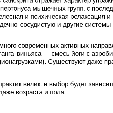
ипертонуса мышечных групп, с после
 телесная и психическая релаксация 
дечно-сосудистую и другие системы 
 много современных активных направ
нга-виньяса — смесь йоги с аэробик
ионагрузками). Существуют даже пра
практик велик, и выбор будет зависе
даже возраста и пола.