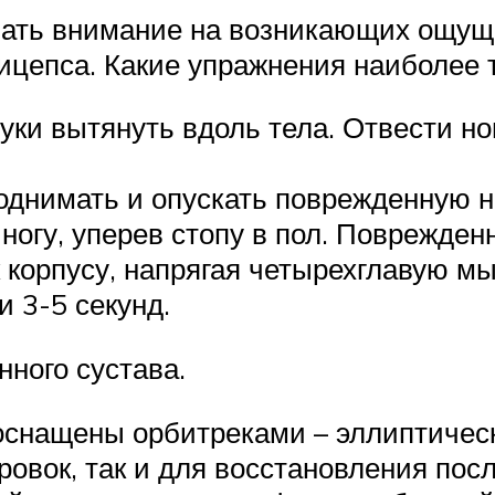
ать внимание на возникающих ощуще
цепса. Какие упражнения наиболее 
уки вытянуть вдоль тела. Отвести но
однимать и опускать поврежденную но
 ногу, уперев стопу в пол. Поврежде
к корпусу, напрягая четырехглавую 
и 3-5 секунд.
ного сустава.
оснащены орбитреками – эллиптичес
ровок, так и для восстановления пос