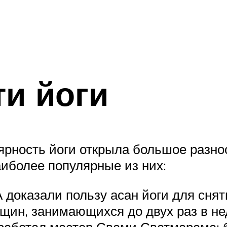
и йоги
рность йоги открыла большое разно
аиболее популярные из них:
доказали пользу асан йоги для сняти
щин, занимающихся до двух раз в не
зработал мастер Свами Сватмарама: 