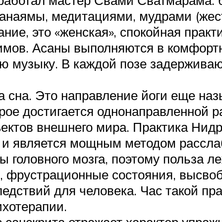
наямы, медитациями, мудрами (жест
ание, это «женская», спокойная практ
имов. Асаны выполняются в комфорт
ю музыку. В каждой позе задерживаю
га сна. Это направление йоги еще на
орое достигается однонаправленной р
бъектов внешнего мира. Практика Нид
 и является мощным методом расслаб
ы головного мозга, поэтому польза л
и, фрустрационные состояния, высво
ледствий для человека. Час такой пр
ихотерапии.
 санскрита отражает характер упражн