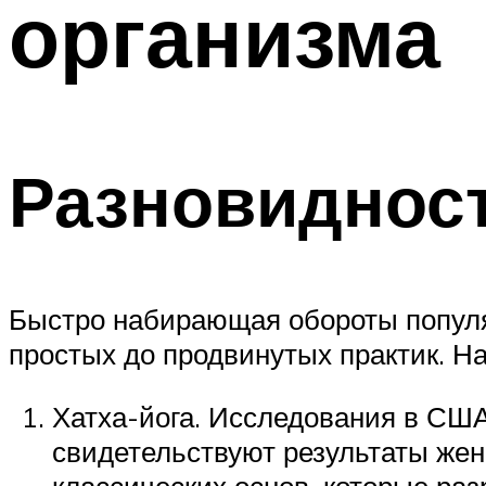
организма
Разновидност
Быстро набирающая обороты популя
простых до продвинутых практик. Н
Хатха-йога. Исследования в США 
свидетельствуют результаты жен
классических основ, которые ра