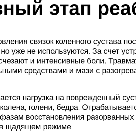
вный этап реа
овления связок коленного сустава п
о уже не используются. За счет устр
чезают и интенсивные боли. Травмат
ьными средствами и мази с разогре
ается нагрузка на поврежденный сус
олена, голени, бедра. Отрабатываетс
 фазам восстановления разорванных 
 в щадящем режиме