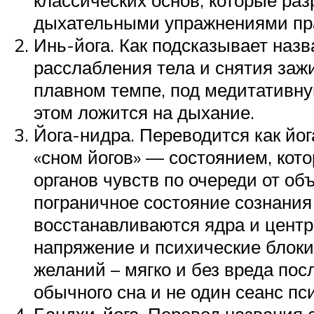
дыхательными упражнениями пра
Инь-йога. Как подсказывает назв
расслабления тела и снятия заж
плавном темпе, под медитативну
этом ложится на дыхание.
Йога-нидра. Переводится как йо
«сном йогов» — состоянием, кот
органов чувств по очереди от о
пограничное состояние сознания
восстанавливаются ядра и центр
напряжение и психические блок
желаний – мягко и без вреда пос
обычного сна и не один сеанс пс
Бандхи-йога. Перевод названия с