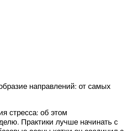
образие направлений: от самых
я стресса: об этом
делю. Практики лучше начинать с
базовые асаны хатхи он соединил с