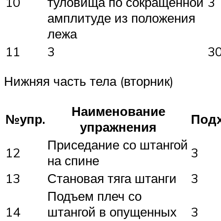
10
туловища по сокращенной
3
амплитуде из положения
лежа
11
3
30
Нижняя часть тела (вторник)
Наименование
№упр.
Под
упражнения
Приседание со штангой
12
3
на спине
13
Становая тяга штанги
3
Подъем плеч со
14
штангой в опущенных
3