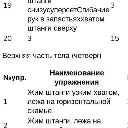
штанги
19
3
снизусуперсетСгибание
рук в запястьяххватом
штанги сверху
20
3
15
Верхняя часть тела (четверг)
Наименование
№упр.
упражнения
Жим штанги узким хватом,
1
лежа на горизонтальной
скамье
Жим штанги, лежа на
2