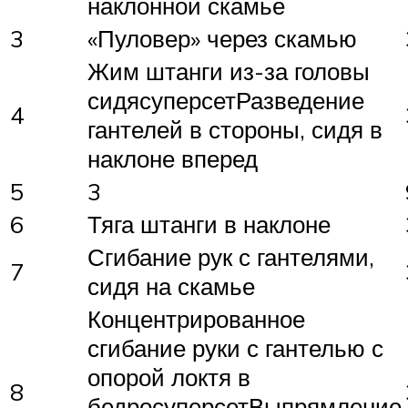
наклонной скамье
3
«Пуловер» через скамью
Жим штанги из-за головы
сидясуперсетРазведение
4
гантелей в стороны, сидя в
наклоне вперед
5
3
6
Тяга штанги в наклоне
Сгибание рук с гантелями,
7
сидя на скамье
Концентрированное
сгибание руки с гантелью с
опорой локтя в
8
бедросуперсетВыпрямление