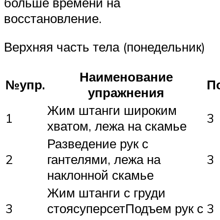
больше времени на
восстановление.
Верхняя часть тела (понедельник)
Наименование
№упр.
П
упражнения
Жим штанги широким
1
3
хватом, лежа на скамье
Разведение рук с
2
гантелями, лежа на
3
наклонной скамье
Жим штанги с груди
3
стоясуперсетПодъем рук с
3