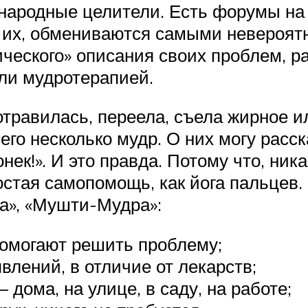
народные целители. Есть форумы на
е их, обмениваются самыми невероят
гического» описания своих проблем, 
ли мудротерапией.
травилась, переела, съела жирное и
го несколько мудр. О них могу расск
к!». И это правда. Потому что, никак
простая самопомощь, как йога пальцев
на», «Мушти-Мудра»:
помогают решить проблему;
лений, в отличие от лекарств;
дома, на улице, в саду, на работе;