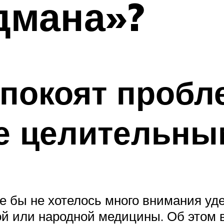
дмана»?
спокоят проб
бе целительн
не бы не хотелось много внимания у
 или народной медицины. Об этом в 