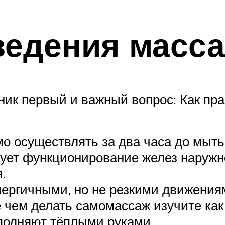
ведения масс
ник первый и важный вопрос: Как пр
о осуществлять за два часа до мыть
ирует функционирование желез наружн
.
ергичными, но не резкими движениям
 чем делать самомассаж изучите как
ыполняют тёплыми руками.