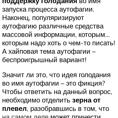
поддержку голодания
во имя
запуска процесса аутофагии.
Наконец, популяризируют
аутофагию различные средства
массовой информации, которым…
которым надо хоть о чем-то писать!
А хайповая тема аутофагии –
беспроигрышный вариант!
Значит ли это, что идея голодания
во имя аутофагии – это фикция?
Чтобы ответить на данный вопрос,
необходимо отделить
зерна от
плевел
, разобравшись в том, что
на самом деле
может принести