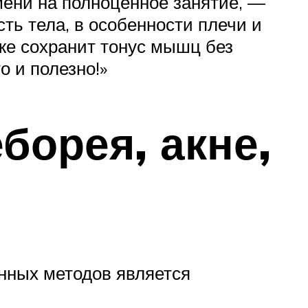
мени на полноценное занятие, —
ть тела, в особенности плечи и
же сохранит тонус мышц без
о и полезно!»
борея, акне,
нных методов является