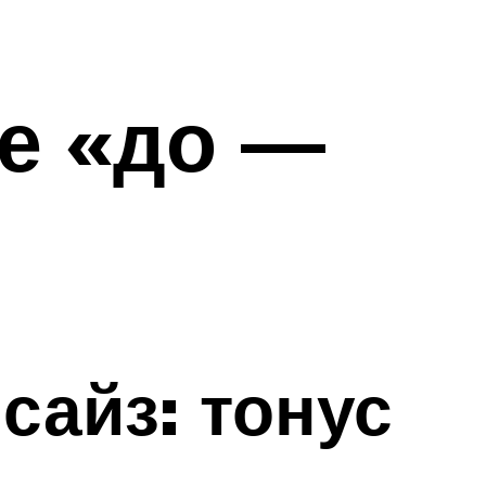
е «до —
сайз: тонус