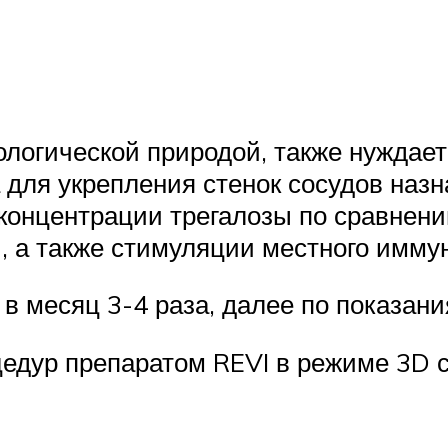
ологической природой, также нуждает
а для укрепления стенок сосудов наз
й концентрации трегалозы по сравнен
 а также стимуляции местного иммун
 в месяц 3-4 раза, далее по показани
цедур препаратом REVI в режиме 3D 