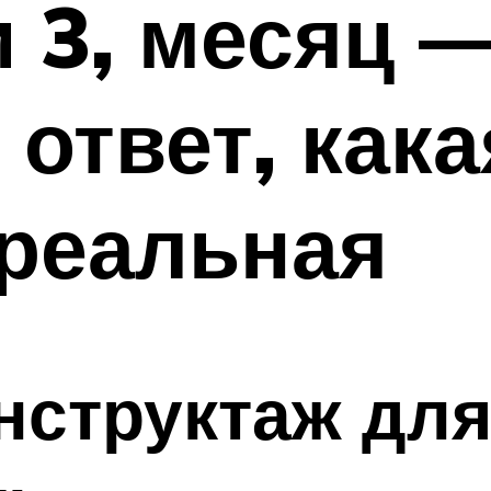
и 3, месяц 
ответ, кака
 реальная
структаж для 