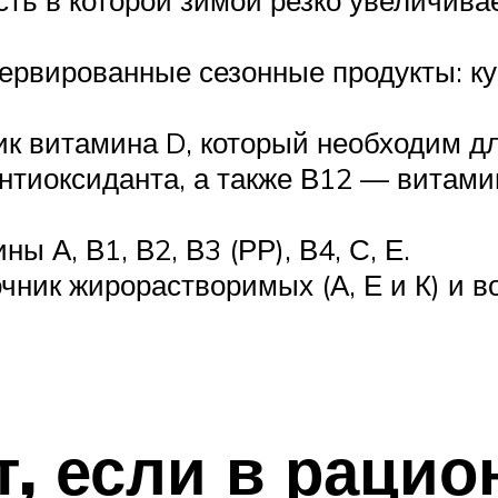
рвированные сезонные продукты: куб
к витамина D, который необходим д
нтиоксиданта, а также В12 — витам
 А, В1, В2, В3 (РР), В4, С, Е.
ник жирорастворимых (А, Е и К) и в
, если в рацио