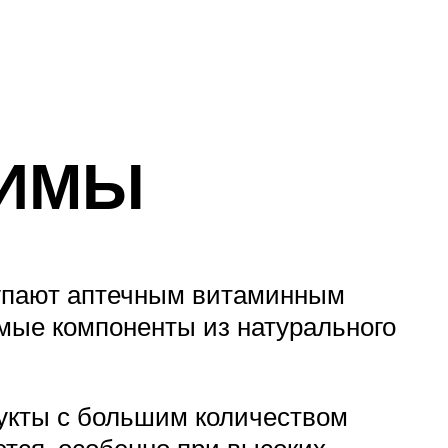
ЗИМЫ
тупают аптечным витаминным
имые компоненты из натурального
укты с большим количеством
ется, особенно при высоких