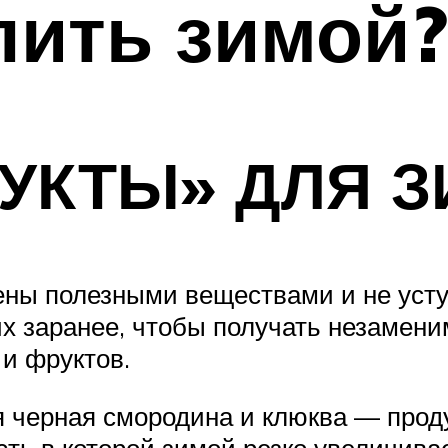
пить зимой?
УКТЫ» ДЛЯ 
щены полезными веществами и не ус
их заранее, чтобы получать незамен
 и фруктов.
я черная смородина и клюква — прод
ть в которой зимой резко увеличива