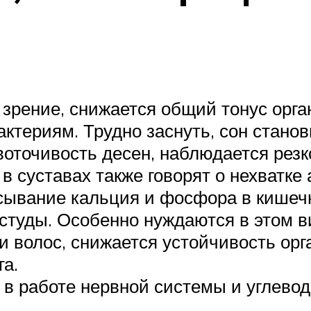
 зрение, снижается общий тонус орг
актериям. Трудно заснуть, сон стано
воточивость десен, наблюдается резк
 в суставах также говорят о нехватк
ывание кальция и фосфора в кишечн
остуды. Особенно нуждаются в этом 
и волос, снижается устойчивость орг
га.
 в работе нервной системы и углево