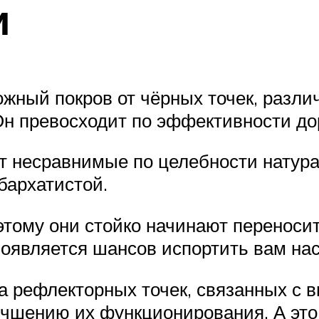
и
ожный покров от чёрных точек, разл
Он превосходит по эффективности до
ют несравнимые по целебности натур
 бархатистой.
этому они стойко начинают переноси
оявляется шансов испортить вам нас
са рефлекторных точек, связанных с 
учшению их функционирования. А это