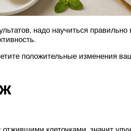
ультатов, надо научиться правильно
ктивность.
аметите положительные изменения ва
аж
с отжившими клеточками, значит улу