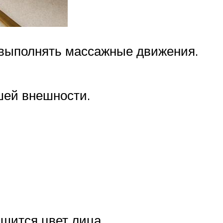
 выполнять массажные движения.
шей внешности.
чшится цвет лица.