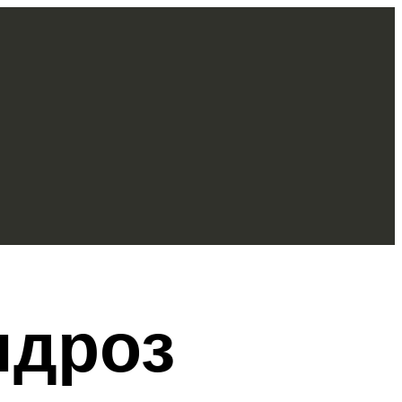
ндроз