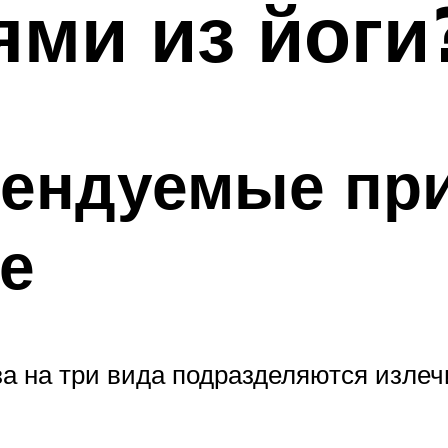
ми из йоги
мендуемые пр
е
за на три вида подразделяются изле