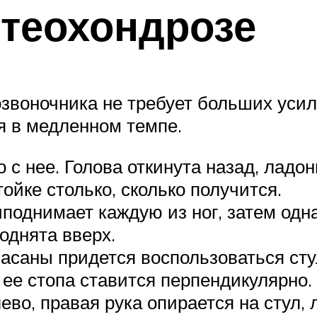
теохондрозе
озвоночника не требует больших уси
я в медленном темпе.
 с нее. Голова откинута назад, ладо
ойке столько, сколько получится.
поднимает каждую из ног, затем одна
поднята вверх.
асаны придется воспользоваться стул
 ее стопа ставится перпендикулярно
ево, правая рука опирается на стул,