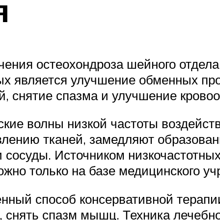
я
чения остеохондроза шейного отдел
ых является улучшение обменных пр
, снятие спазма и улучшение кровоо
ские волны низкой частоты воздейст
влению тканей, замедляют образовани
 сосуды. Источником низкочастотных
можно только на базе медицинского у
енный способ консервативной терапи
 снять спазм мышц. Техника лечебно