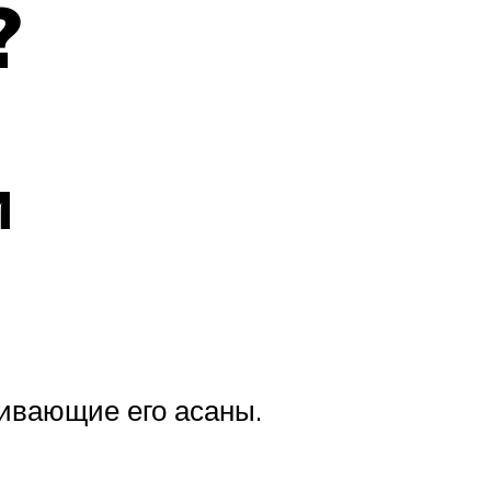
?
и
чивающие его асаны.