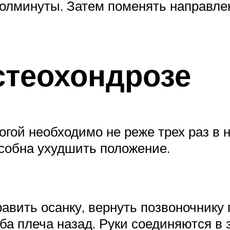
олминуты. Затем поменять направле
стеохондрозе
огой необходимо не реже трех раз в 
особна ухудшить положение.
вить осанку, вернуть позвоночнику 
а плеча назад. Руки соединяются в з