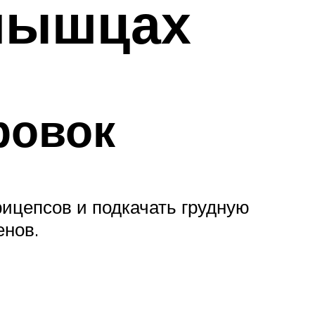
 мышцах
ровок
рицепсов и подкачать грудную
енов.