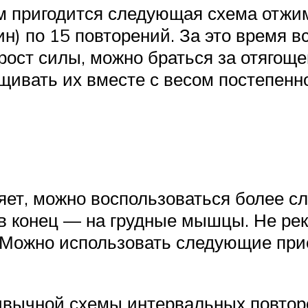
 пригодится следующая схема отжим
 мин) по 15 повторений. За это врем
 рост силы, можно браться за отягоще
щивать их вместе с весом постепенн
яет, можно воспользоваться более 
 в конец — на грудные мышцы. Не ре
. Можно использовать следующие пр
ивычной схемы интервальных повтор