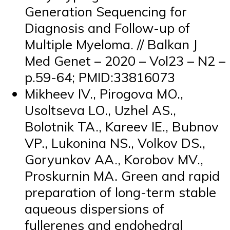
Generation Sequencing for
Diagnosis and Follow-up of
Multiple Myeloma. // Balkan J
Med Genet – 2020 – Vol23 – N2 –
p.59-64; PMID:33816073
Mikheev IV., Pirogova MO.,
Usoltseva LO., Uzhel AS.,
Bolotnik TA., Kareev IE., Bubnov
VP., Lukonina NS., Volkov DS.,
Goryunkov AA., Korobov MV.,
Proskurnin MA. Green and rapid
preparation of long-term stable
aqueous dispersions of
fullerenes and endohedral