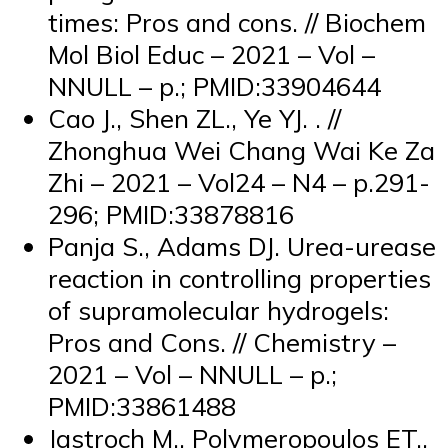
times: Pros and cons. // Biochem
Mol Biol Educ – 2021 – Vol –
NNULL – p.; PMID:33904644
Cao J., Shen ZL., Ye YJ. . //
Zhonghua Wei Chang Wai Ke Za
Zhi – 2021 – Vol24 – N4 – p.291-
296; PMID:33878816
Panja S., Adams DJ. Urea-urease
reaction in controlling properties
of supramolecular hydrogels:
Pros and Cons. // Chemistry –
2021 – Vol – NNULL – p.;
PMID:33861488
Jastroch M., Polymeropoulos ET.,