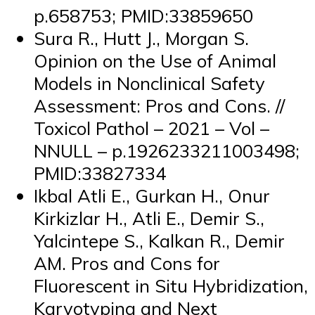
p.658753; PMID:33859650
Sura R., Hutt J., Morgan S.
Opinion on the Use of Animal
Models in Nonclinical Safety
Assessment: Pros and Cons. //
Toxicol Pathol – 2021 – Vol –
NNULL – p.1926233211003498;
PMID:33827334
Ikbal Atli E., Gurkan H., Onur
Kirkizlar H., Atli E., Demir S.,
Yalcintepe S., Kalkan R., Demir
AM. Pros and Cons for
Fluorescent in Situ Hybridization,
Karyotyping and Next