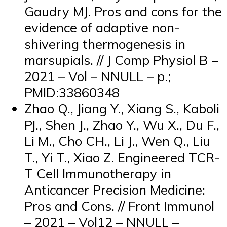
Gaudry MJ. Pros and cons for the
evidence of adaptive non-
shivering thermogenesis in
marsupials. // J Comp Physiol B –
2021 – Vol – NNULL – p.;
PMID:33860348
Zhao Q., Jiang Y., Xiang S., Kaboli
PJ., Shen J., Zhao Y., Wu X., Du F.,
Li M., Cho CH., Li J., Wen Q., Liu
T., Yi T., Xiao Z. Engineered TCR-
T Cell Immunotherapy in
Anticancer Precision Medicine:
Pros and Cons. // Front Immunol
– 2021 – Vol12 – NNULL –