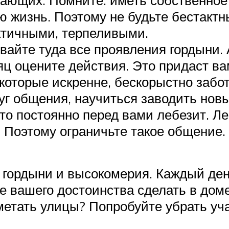
 жизнь. Поэтому не будьте бестактн
актичными, терпеливыми.
айте туда все проявления гордыни. А
яц оцените действия. Это придаст ва
которые искренне, бескорыстно забот
уг общения, научиться заводить новы
кто постоянно перед вами лебезит. Л
 Поэтому ограничьте такое общение.
т гордыни и высокомерия. Каждый день
 вашего достоинства сделать в доме
метать улицы? Попробуйте убрать уч