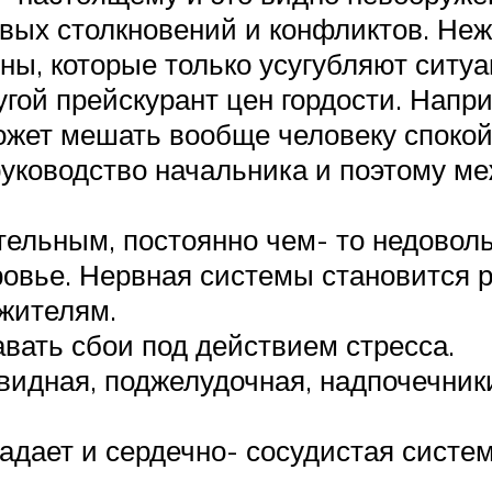
вых столкновений и конфликтов. Неже
ы, которые только усугубляют ситуа
гой прейскурант цен гордости. Напри
ожет мешать вообще человеку спокойн
руководство начальника и поэтому 
тельным, постоянно чем- то недовол
ровье. Нервная системы становится 
жителям.
вать сбои под действием стресса.
идная, поджелудочная, надпочечники)
адает и сердечно- сосудистая систем