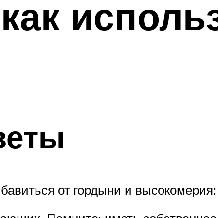
 как исполь
веты
збавиться от гордыни и высокомерия:
жающих. Помните: иметь собственное