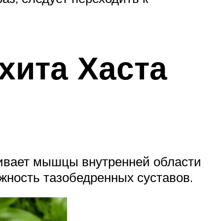
тхита Хаста
гивает мышцы внутренней области
жность тазобедренных суставов.