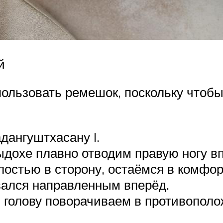
й
ользовать ремешок, поскольку чтобы
ангуштхасану I.
ыдохе плавно отводим правую ногу вп
лостью в сторону, остаёмся в комфо
авался направленным вперёд.
 голову поворачиваем в противополож