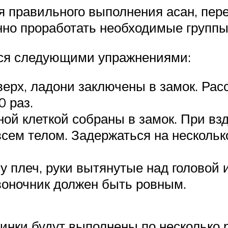
я правильного выполнения асан, пере
нно проработать необходимые групп
ься следующими упражнениями:
вверх, ладони заключены в замок. Ра
0 раз.
дной клеткой собраны в замок. При в
всем телом. Задержаться на нескольк
у плеч, руки вытянутые над головой 
звоночник должен быть ровным.
инки будут выполнены по несколько р