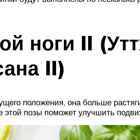
й ноги II (Ут
ана II)
ущего положения, она больше растя
е этой позы поможет улучшить подви