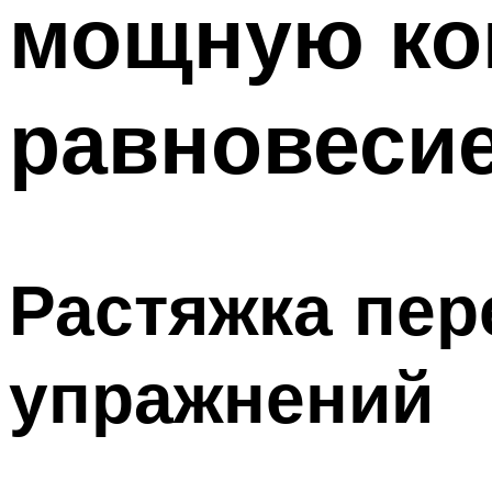
мощную ко
равновеси
Растяжка пе
упражнений