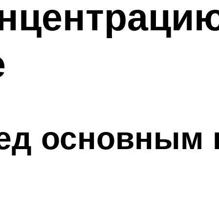
нцентрацию
е
ред основным 