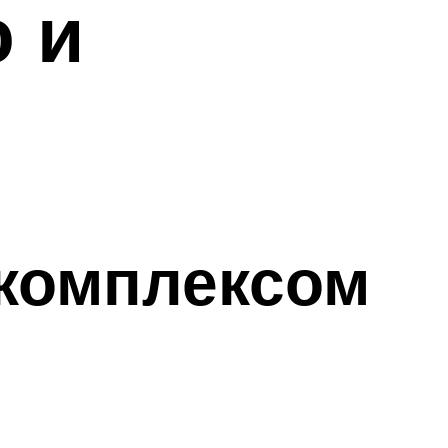
 и
комплексом