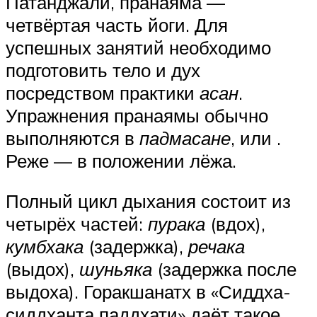
Патанджали, пранаяма —
четвёртая часть йоги. Для
успешных занятий необходимо
подготовить тело и дух
посредством практики
асан
.
Упражнения пранаямы обычно
выполняются в
падмасане
, или .
Реже — в положении лёжа.
Полный цикл дыхания состоит из
четырёх частей:
пурака
(вдох),
кумбхака
(задержка),
речака
(выдох),
шуньяка
(задержка после
выдоха). Горакшанатх в «Сиддха-
сиддханта паддхати» даёт такое