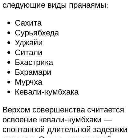
следующие виды пранаямы:
Сахита
Сурьябхеда
Уджайи
Ситали
Бхастрика
Бхрамари
Мурчха
Кевали-кумбхака
Верхом совершенства считается
освоение кевали-кумбхаки —
спонтанной длительной задержки