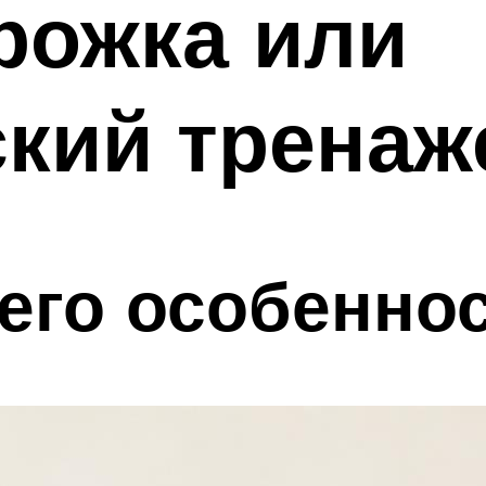
рожка или
кий тренаж
его особенно