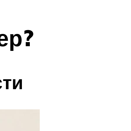
ер?
сти