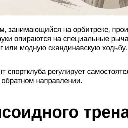
м, занимающийся на орбитреке, прои
 руки опираются на специальные рыч
 или модную скандинавскую ходьбу.
нт спортклуба регулирует самостояте
 обратном направлении.
соидного трен