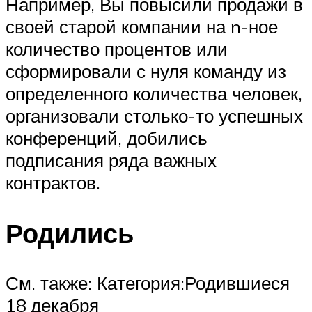
Например, Вы повысили продажи в
своей старой компании на n-ное
количество процентов или
сформировали с нуля команду из
определенного количества человек,
организовали столько-то успешных
конференций, добились
подписания ряда важных
контрактов.
Родились
См. также: Ка­те­го­рия:Ро­див­ши­е­ся
18 де­каб­ря