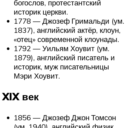
богослов, протестантский
историк церкви.
1778 — Джозеф Гримальди (ум.
1837), английский актёр, клоун,
«отец» современной клоунады.
1792 — Уильям Хоувит (ум.
1879), английский писатель и
историк, муж писательницы
Мэри Хоувит.
XIX век
1856 — Джозеф Джон Томсон
(ум. 1940), английский физик,