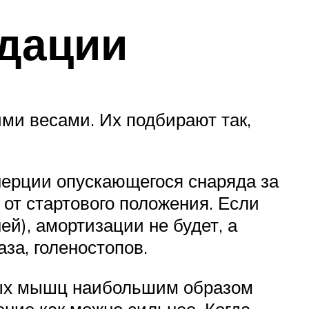
дации
ми весами. Их подбирают так,
ерции опускающегося снаряда за
 от стартового положения. Если
й), амортизации не будет, а
аза, голеностопов.
удных мышц наибольшим образом
ение как можно сильнее. Когда