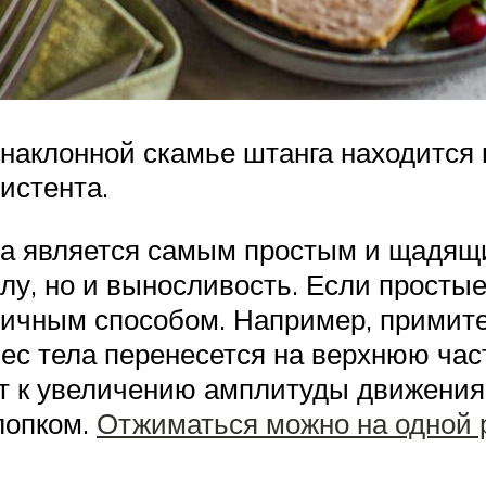
наклонной скамье штанга находится 
истента.
жа является самым простым и щадящ
илу, но и выносливость. Если прост
личным способом. Например, примите
вес тела перенесется на верхнюю час
дет к увеличению амплитуды движени
лопком.
Отжиматься можно на одной 