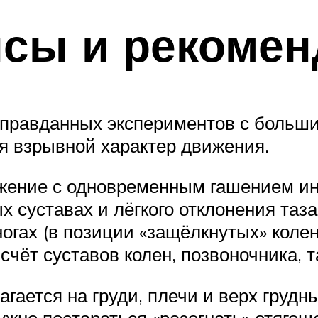
сы и рекомен
правданных экспериментов с больши
яя взрывной характер движения.
жение с одновременным гашением ин
х суставах и лёгкого отклонения таза
гах (в позиции «защёлкнутых» колене
 счёт суставов колен, позвоночника, т
лагается на груди, плечи и верх гр
жно постараться «разогнать» отягощ