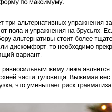
 форму по максимуму.
т три альтернативных упражнения з
 от пола и упражнения на брусьях. 
ыбору альтернативы стоит более тщат
или дискомфорт, то необходимо пре
ящий вариант.
равносильным жиму лежа является ж
хней части туловища. Выжимая вес н
узка, что уменьшает риск травмати