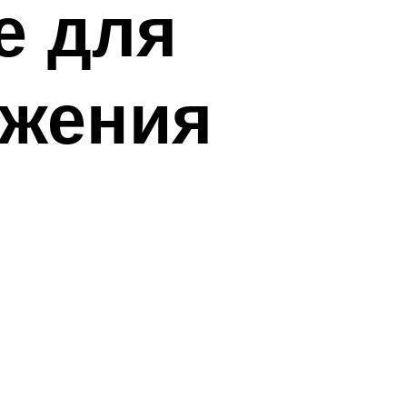
е для
яжения