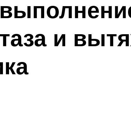
 выполнени
таза и выт
ика