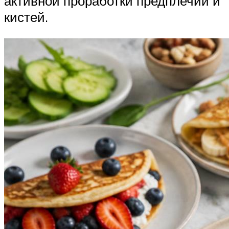
активной проработки предплечий и
кистей.