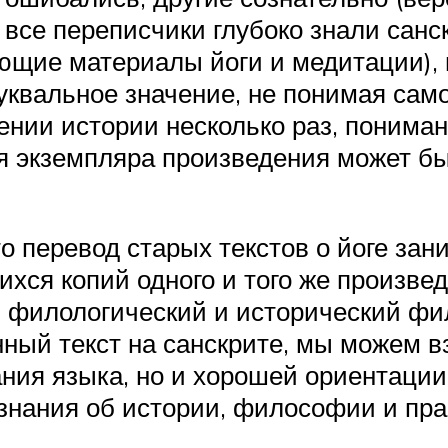
е все переписчики глубоко знали санск
ющие материалы йоги и медитации),
квальное значение, не понимая само
жении истории несколько раз, понима
я экземпляра произведения может бы
то перевод старых текстов о йоге зан
хся копий одного и того же произвед
 филологический и исторический филь
ный текст на санскрите, мы можем вз
нания языка, но и хорошей ориентации
знания об истории, философии и прак