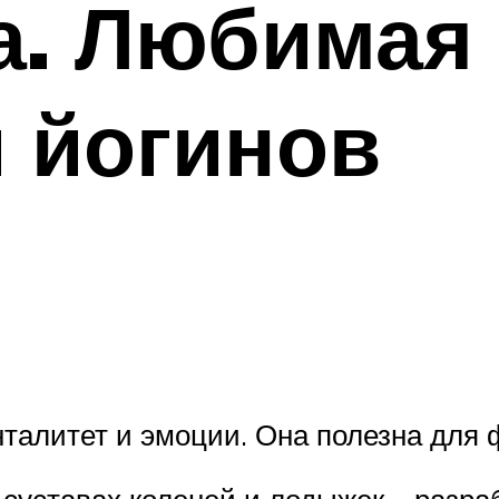
а. Любимая 
 йогинов
талитет и эмоции. Она полезна для 
суставах коленей и лодыжек – разра