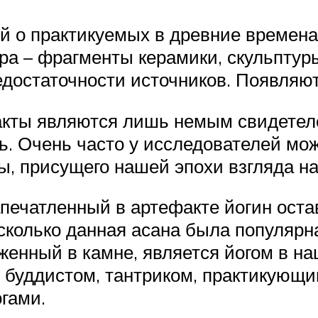
й о практикуемых в древние времен
ра – фрагменты керамики, скульптур
едостаточности источников. Появляют
кты являются лишь немым свидетелем
. Очень часто у исследователей мо
ы, присущего нашей эпохи взгляда н
апечатленный в артефакте йогин оста
асколько данная асана была популярна
женный в камне, является йогом в н
буддистом, тантриком, практикующим
гами.