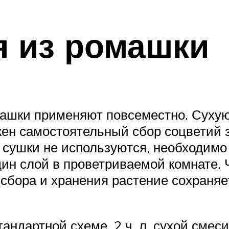
я из ромашки
машки применяют повсеместно. Сухую
жен самостоятельный сбор соцветий 
 сушки не используются, необходимо
дин слой в проветриваемой комнате. 
сбора и хранения растение сохраняе
тандартной схеме. 2 ч. л. сухой смес