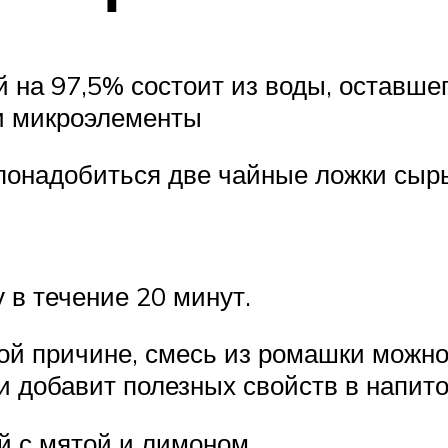
 на 97,5% состоит из воды, оставшег
и микроэлементы
понадобиться две чайные ложки сырь
 в течение 20 минут.
этой причине, смесь из ромашки можн
 и добавит полезных свойств в напито
й с мятой и лимоном