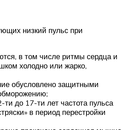
ующих низкий пульс при
ются, в том числе ритмы сердца и
ишком холодно или жарко,
ение обусловлено защитными
 обморожению;
-ти до 17-ти лет частота пульса
стряски» в период перестройки