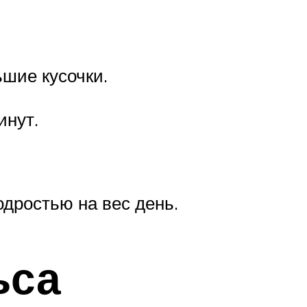
ьшие кусочки.
инут.
одростью на вес день.
ьса