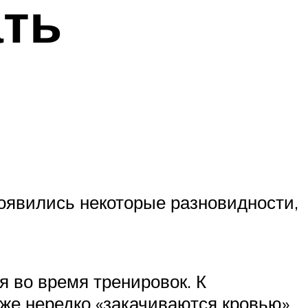
ать
появились некоторые разновидности,
 во время тренировок. К
кже нередко «закачиваются кровью»