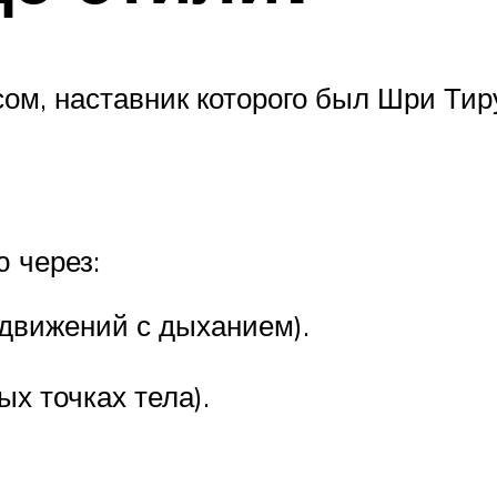
ом, наставник которого был Шри Ти
ю через:
движений с дыханием).
х точках тела).