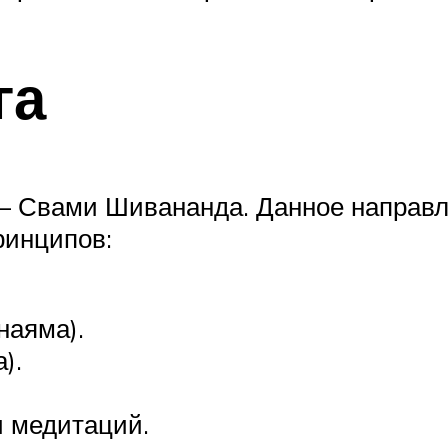
га
ь – Свами Шивананда. Данное направ
ринципов:
наяма).
).
и медитаций.