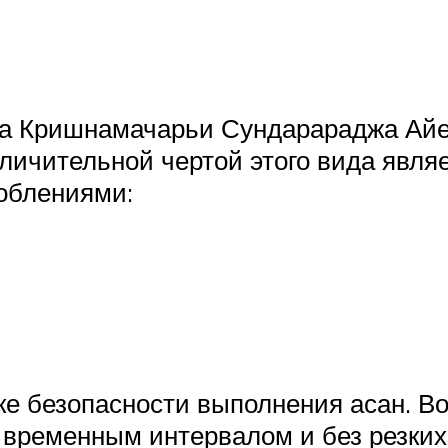
ра Кришнамачарьи Сундарараджа Айе
чительной чертой этого вида являе
облениями:
е безопасности выполнения асан. Во
 временным интервалом и без резки