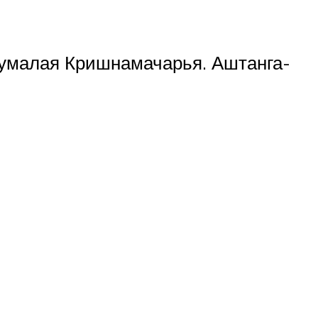
румалая Кришнамачарья. Аштанга-