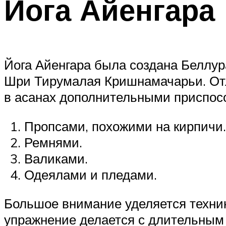
Йога Айенгара
Йога Айенгара была создана Беллу
Шри Тирумалая Кришнамачарьи. Отли
в асанах дополнительными приспос
Пропсами, похожими на кирпичи.
Ремнями.
Валиками.
Одеялами и пледами.
Большое внимание уделяется техник
упражнение делается с длительным