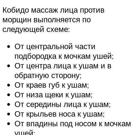
Кобидо массаж лица против
морщин выполняется по
следующей схеме:
От центральной части
подбородка к мочкам ушей;
От центра лица к ушам и в
обратную сторону;
От краев губ к ушам;
От низа щеки к ушам;
От середины лица к ушам;
От крыльев носа к ушам;
От впадины под носом к мочкам
ушей;