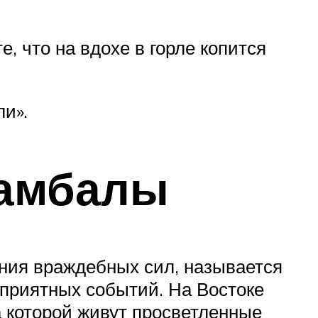
 что на вдохе в горле копится
и».
Шамбалы
яния враждебных сил, называется
еприятных событий. На Востоке
а которой живут просветленные