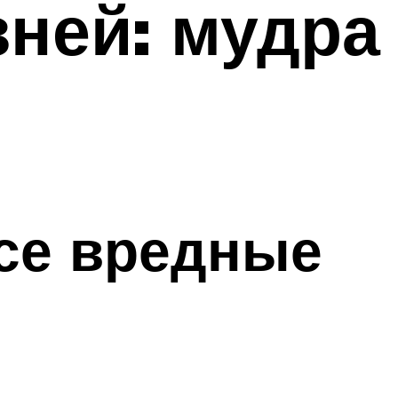
зней: мудра
все вредные