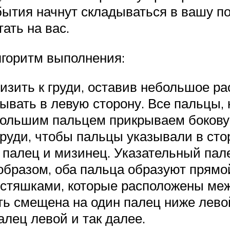
ытия начнут складываться в вашу по
тать на вас.
лгоритм выполнения:
изить к груди, оставив небольшое ра
ывать в левую сторону. Все пальцы, 
ольшим пальцем прикрываем боковую
груди, чтобы пальцы указывали в сто
 палец и мизинец. Указательный пал
 образом, оба пальца образуют прямой
остяшками, которые расположены ме
ть смещена на один палец ниже левой
алец левой и так далее.