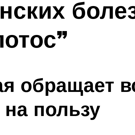
нских боле
лотос”
ая обращает 
 на пользу