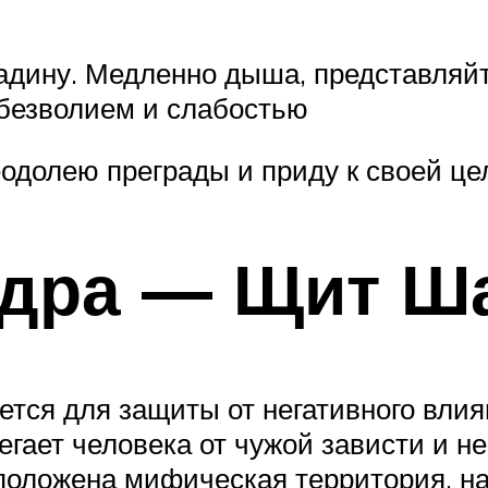
дину. Медленно дыша, представляйте,
 безволием и слабостью
одолею преграды и приду к своей цел
удра — Щит 
тся для защиты от негативного вли
егает человека от чужой зависти и н
асположена мифическая территория, н