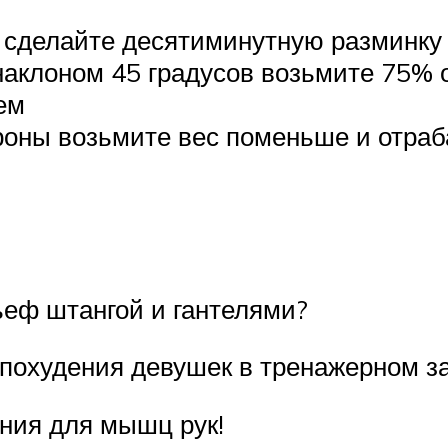
 сделайте десятиминутную разминку
аклоном 45 градусов возьмите 75% о
ем
роны возьмите вес поменьше и отраб
ьеф штангой и гантелями?
похудения девушек в тренажерном з
ния для мышц рук!