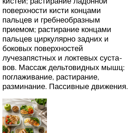
кистей; растирание ладонной
поверхности кисти концами
пальцев и гребнеобразным
приемом; растирание концами
пальцев цирку­лярно задних и
боковых поверхностей
лучезапястных и локтевых суста­
вов. Массаж дельтовидных мышц:
поглаживание, растирание,
размина­ние. Пассивные движения.