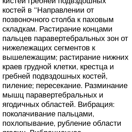
кистей гребней подвздошных
костей в “Направлении от
позвоночного столба к паховым
складкам. Растирание концами
пальцев паравертебральных зон от
ни­жележащих сегментов к
вышележащим; растирание нижних
краев груд­ной клетки, крестца и
гребней подвздошных костей,
пиление; пересекание. Разминание
мышц паравертебральных и
ягодичных областей. Вибрация:
поколачивание пальцами,
похлопывание, рубление области