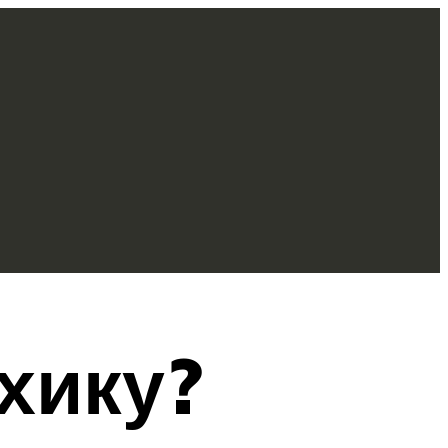
ихику?