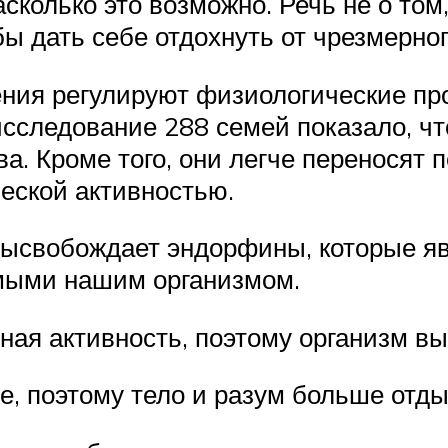
насколько это возможно. Речь не о то
бы дать себе отдохнуть от чрезмерно
ия регулируют физиологические про
исследование 288 семей показало, что
 Кроме того, они легче переносят пе
еской активностью.
высвобождает эндорфины, которые я
ыми нашим организмом.
ьная активность, поэтому организм в
, поэтому тело и разум больше отды