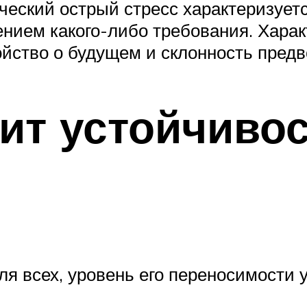
еский острый стресс характеризуетс
ением какого-либо требования. Харак
ойство о будущем и склонность пред
сит устойчиво
для всех, уровень его переносимости