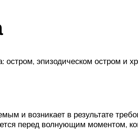
а
а: остром, эпизодическом остром и х
мым и возникает в результате требо
ется перед волнующим моментом, кон