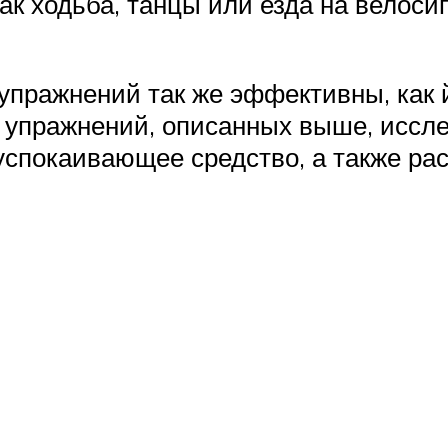
ак ходьба, танцы или езда на велоси
пражнений так же эффективны, как й
упражнений, описанных выше, исслед
успокаивающее средство, а также ра