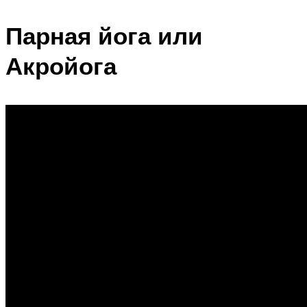
Парная йога или
Акройога