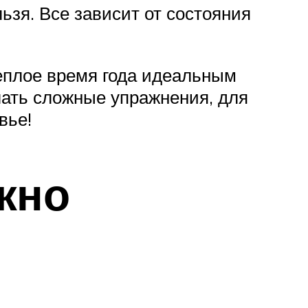
льзя. Все зависит от состояния
еплое время года идеальным
елать сложные упражнения, для
вье!
жно