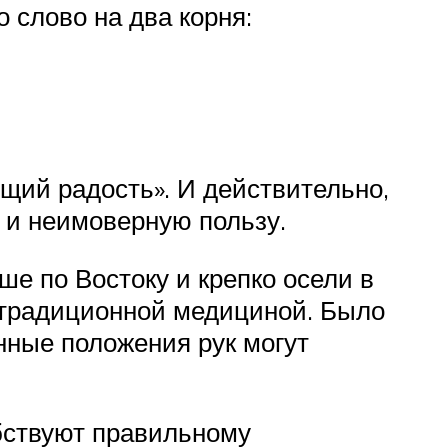
о слово на два корня:
ющий радость». И действительно,
ь и неимоверную пользу.
е по Востоку и крепко осели в
 традиционной медициной. Было
енные положения рук могут
бствуют правильному