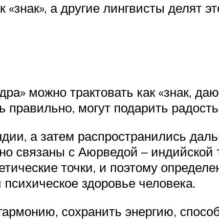
 «знак», а другие лингвисты делят эт
дра» можно трактовать как «знак, да
ть правильно, могут подарить радост
ии, а затем распространились дальш
сно связаны с Аюрведой – индийской
гетические точки, и поэтому определ
 психическое здоровье человека.
гармонию, сохранить энергию, спосо