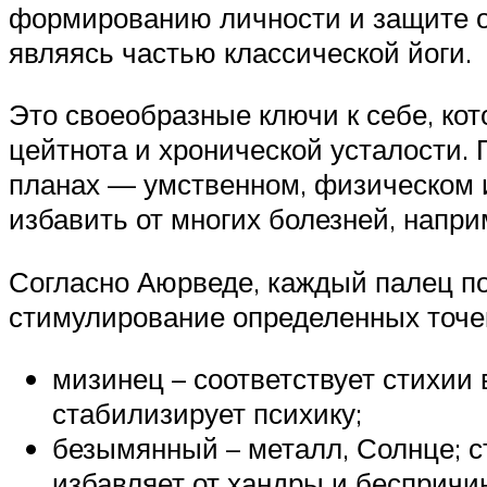
формированию личности и защите о
являясь частью классической йоги.
Это своеобразные ключи к себе, ко
цейтнота и хронической усталости.
планах — умственном, физическом и
избавить от многих болезней, напри
Согласно Аюрведе, каждый палец по
стимулирование определенных точек
мизинец – соответствует стихии
стабилизирует психику;
безымянный – металл, Солнце; с
избавляет от хандры и беспричин