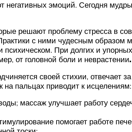
т негативных эмоций. Сегодня мудры
торые решают проблему стресса в со
 Практики с ними чудесным образом м
 психическом. При долгих и упорны
мер, от головной боли и неврастении
.
дчиняется своей стихии, отвечает за
 на пальцах приводит к исцелениям:
 воды; массаж улучшает работу серд
тимулирование помогает работе пече
ной тоски;