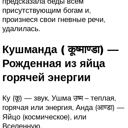
предсказала беды всем
присутствующим богам и,
произнеся свои гневные речи,
удалилась.
Кушманда ( कूष्माण्डा) —
Рожденная из яйца
горячей энергии
Ку (कू) — звук, Ушма उष्म – теплая,
горячая или энергия, Анда (आण्डा) —
Яйцо (космическое), или
Вселенную.