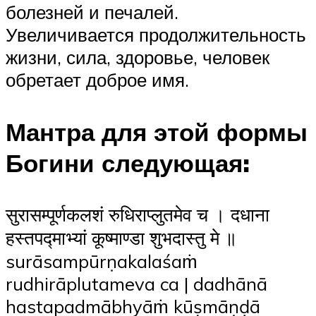
болезней и печалей.
Увеличивается продолжительность
жизни, сила, здоровье, человек
обретает доброе имя.
Мантра для этой формы
Богини следующая:
सुरासम्पूर्णकलशं रुधिराप्लुतमेव च । दधाना
हस्तपद्माभ्यां कूष्माण्डा शुभदास्तु मे ॥
surāsampūrṇakalaśaṁ
rudhirāplutameva ca | dadhānā
hastapadmābhyāṁ kūṣmāṇḍā