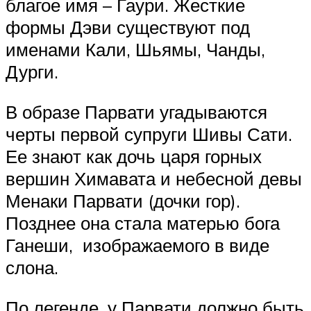
благое имя – Гаури. Жесткие
формы Дэви существуют под
именами Кали, Шьямы, Чанды,
Дурги.
В образе Парвати угадываются
черты первой супруги Шивы Сати.
Ее знают как дочь царя горных
вершин Химавата и небесной девы
Менаки Парвати (дочки гор).
Позднее она стала матерью бога
Ганеши, изображаемого в виде
слона.
По легенде, у Парвати должно быть