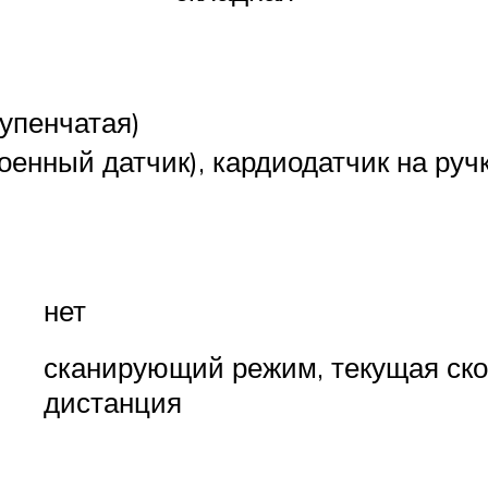
тупенчатая)
роенный датчик), кардиодатчик на руч
нет
сканирующий режим, текущая скор
дистанция