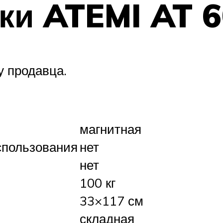
ки ATEMI AT 
у продавца.
магнитная
спользования
нет
нет
100 кг
33×117 см
складная