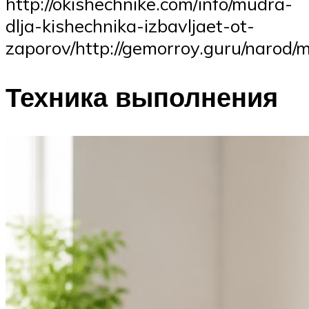
http://okishechnike.com/info/mudra-
dlja-kishechnika-izbavljaet-ot-
zaporov/http://gemorroy.guru/narod/
Техника выполнения