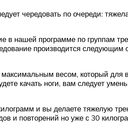
ледует чередовать по очереди: тяжел
ание в нашей программе по группам т
редование производится следующим о
с максимальным весом, который для в
будете качать ноги, вам следует уме
килограмм и вы делаете тяжелую трен
дов и повторений но уже с 30 килогр