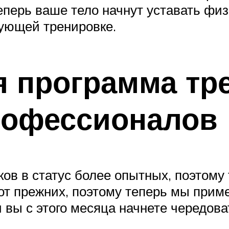
теперь ваше тело начнут уставать фи
дующей тренировке.
я программа тр
рофессионалов
ков в статус более опытных, поэтому
т прежних, поэтому теперь мы прим
вы с этого месяца начнете чередова