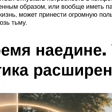
енным образом, или вообще иметь па
 жизнь, может принести огромную по
озь тьму.
емя наедине.
ика расширен