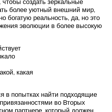
, чтобы создать зеркальные
ать более уютный внешний мир,
 богатую реальность, да, но это
олжения эволюции в более высокую
йствует
ркало
акой, какая
ся в попытках найти подходящие
 привязанностями во Вторых
тном партнере, который должен