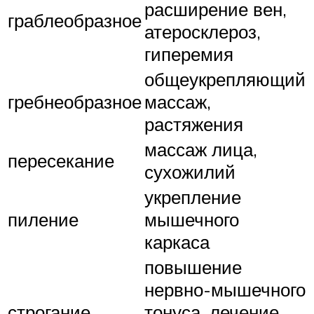
расширение вен,
граблеобразное
атеросклероз,
гиперемия
общеукрепляющий
гребнеобразное
массаж,
растяжения
массаж лица,
пересекание
сухожилий
укрепление
пиление
мышечного
каркаса
повышение
нервно-мышечного
строгание
тонуса, лечение