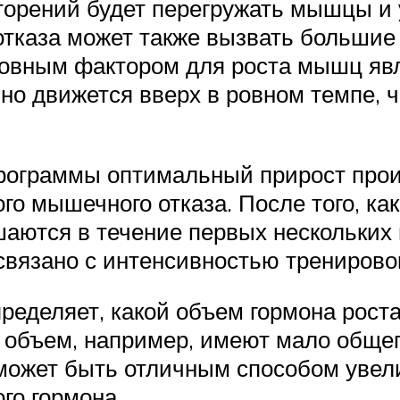
торений будет перегружать мышцы и у
отказа может также вызвать большие
новным фактором для роста мышц явля
но движется вверх в ровном темпе, 
рограммы оптимальный прирост проис
о мышечного отказа. После того, как
аются в течение первых нескольких 
связано с интенсивностью тренирово
ределяет, какой объем гормона рост
 объем, например, имеют мало общег
 может быть отличным способом уве
го гормона.