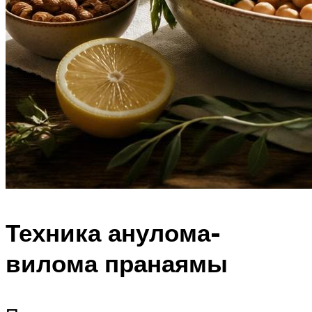
Техника анулома-
вилома пранаямы